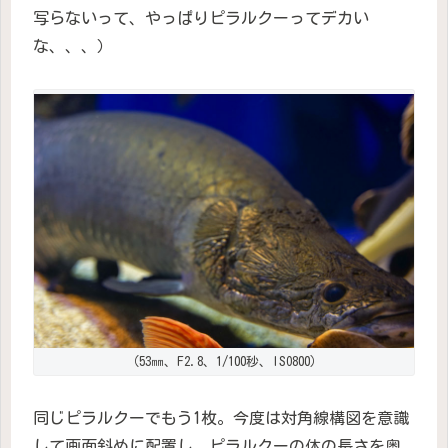
写らないって、やっぱりピラルクーってデカい
な、、、）
（53㎜、F2.8、1/100秒、ISO800）
同じピラルクーでもう1枚。今度は対角線構図を意識
して画面斜めに配置し、ピラルクーの体の長さを奥