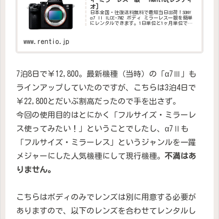
オ]
日本全国・往復送料無料で最短当日出荷！SONY
α7 II ILCE-7M2 ボディ ミラーレス一眼を簡単
にレンタルできます。1日単位と1ヶ月単位で選
べる2つのプランを用意。コンビニ返却なら当日
24時までの返送でOK。個人・法人利用も可能
で...
www.rentio.jp
7泊8日で￥12,800。最新機種（当時）の「α7Ⅲ」も
ラインアップしていたのですが、こちらは3泊4日で
￥22,800とだいぶ割高だったので手を出さず。
今回の使用目的はとにかく「フルサイズ・ミラーレ
ス使ってみたい！」ということでしたし、α7Ⅱも
「フルサイズ・ミラーレス」というジャンルを一躍
メジャーにした人気機種にして現行機種。
不満はあ
りません。
こちらはボディのみでレンズは別に用意する必要が
ありますので、以下のレンズを合わせてレンタルし