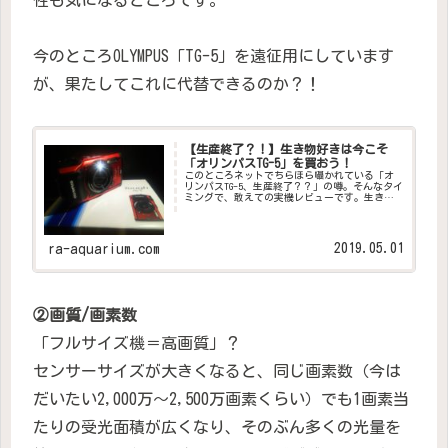
今のところOLYMPUS「TG-5」を遠征用にしています
が、果たしてこれに代替できるのか？！
【生産終了？！】生き物好きは今こそ
「オリンパスTG-5」を買おう！
このところネットでちらほら囁かれている「オ
リンパスTG-5、生産終了？？」の噂。そんなタイ
ミングで、敢えての実機レビューです。生き物
好きにはマストバイの1台！
2019.05.01
ra-aquarium.com
②画質/画素数
「フルサイズ機＝高画質」？
センサーサイズが大きくなると、同じ画素数（今は
だいたい2,000万～2,500万画素くらい）でも1画素当
たりの受光面積が広くなり、そのぶん多くの光量を