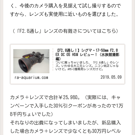
く、今後のカメラ購入を見据えて試し撮りするので
すから、レンズも実使用に近いものを選びました。
（「F2.8通し」レンズの有難さについてはこちら）
【F2.8通し！】シグマ・17-50mm F2.8
EX DC OS HSM レビュー！（水族館撮影
編）
ついに買っちゃいました、「F2.8通し」のレン
ズ。いわゆる大三元レンズ。ニコン純正じゃな
いけど。APS-C機専用レンズだけど。
2019.05.09
ra-aquarium.com
カメラ＋レンズで合計￥25,980。（実際には、キャ
ンペーンで入手した30％引クーポンがあったので1万
8千円ちょいでした）
それなりの出費になってしまいましたが、新品購入
した場合カメラ＋レンズで少なくとも30万円レベル