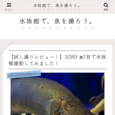
水族館で、魚を撮ろう。
RA's AquaPicture
メニュー
検索
水族館で、魚を撮ろう。
【試し撮りレビュー！】SONY α7Ⅱで水族
館撮影してみました！
BLOG～おさかな徒然Diary～