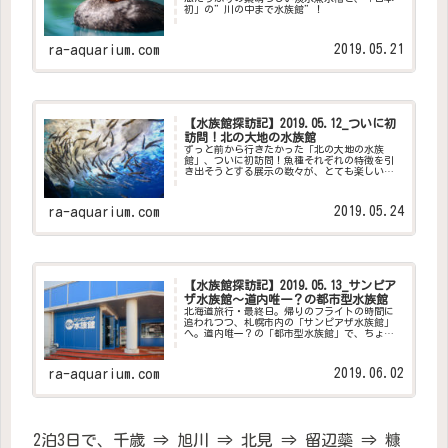
初」の”川の中まで水族館”！
2019.05.21
ra-aquarium.com
【水族館探訪記】2019.05.12_ついに初
訪問！北の大地の水族館
ずっと前から行きたかった「北の大地の水族
館」、ついに初訪問！魚種それぞれの特徴を引
き出そうとする展示の数々が、とても楽しい水
族館でした！
2019.05.24
ra-aquarium.com
【水族館探訪記】2019.05.13_サンピア
ザ水族館～道内唯一？の都市型水族館
北海道旅行・最終日。帰りのフライトの時間に
追われつつ、札幌市内の「サンピアザ水族館」
へ。道内唯一？の「都市型水族館」で、ちょっ
と真面目に考えたこと。
2019.06.02
ra-aquarium.com
2泊3日で、千歳 ⇒ 旭川 ⇒ 北見 ⇒ 留辺蘂 ⇒ 糠