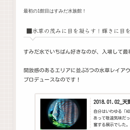
最初の1館目はすみだ水族館！
■水草の茂みに目を凝らす！輝きに目
すみだ水でいちばん好きなのが、入場して最
開放感のあるエリアに並ぶ5つの水草レイアウ
プロデュースなのです！
2018.01.02_天
自分はいわゆる「A
あって敬遠気味だっ
奮する展示でした。