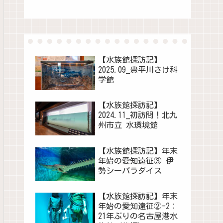
【水族館探訪記】
2025.09_豊平川さけ科
学館
【水族館探訪記】
2024.11_初訪問！北九
州市立 水環境館
【水族館探訪記】年末
年始の愛知遠征③ 伊
勢シーパラダイス
【水族館探訪記】年末
年始の愛知遠征②-2：
21年ぶりの名古屋港水