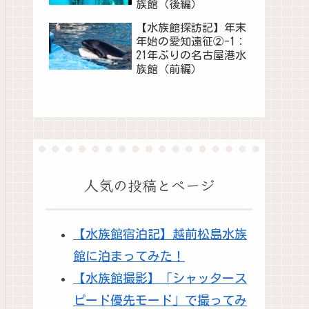
族館（後編）
【水族館探訪記】年末
年始の愛知遠征②-1：
21年ぶりの名古屋港水
族館（前編）
人気の投稿とページ
【水族館宿泊記】越前松島水族
館に泊まってみた！
【水族館撮影】「シャッタース
ピード優先モード」で撮ってみ