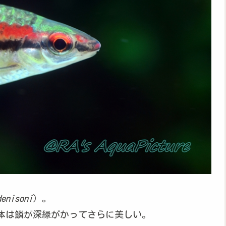
denisoni
）。
体は鱗が深緑がかってさらに美しい。