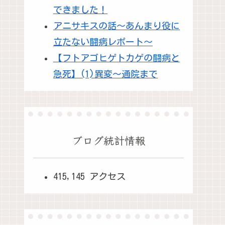
できました！
アニサキスの話～あんまり役に
立たない闘病レポート～
【フトアゴヒゲトカゲの闘病と
急死】(1)異変～通院まで
ブログ統計情報
415,145 アクセス