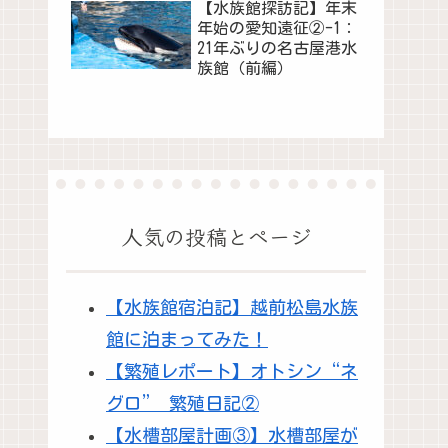
【水族館探訪記】年末
年始の愛知遠征②-1：
21年ぶりの名古屋港水
族館（前編）
人気の投稿とページ
【水族館宿泊記】越前松島水族
館に泊まってみた！
【繁殖レポート】オトシン“ネ
グロ” 繁殖日記②
【水槽部屋計画③】水槽部屋が