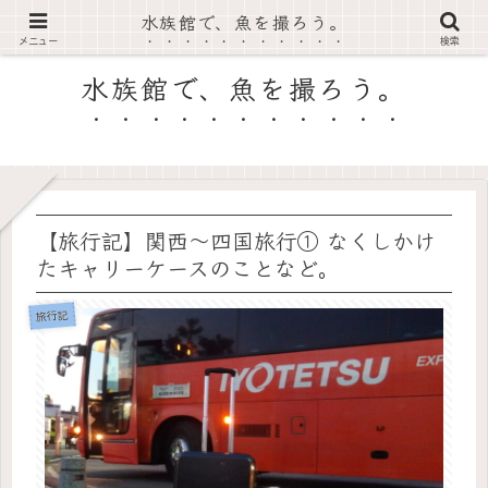
水族館で、魚を撮ろう。
RA's AquaPicture
メニュー
検索
水族館で、魚を撮ろう。
【旅行記】関西〜四国旅行① なくしかけ
たキャリーケースのことなど。
旅行記