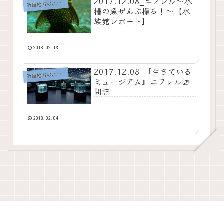
2017.12.08_ニフレル～水
近
畿地方の水族館
槽の魚ぜんぶ撮る！～【水
族館レポート】
2018.02.13
2017.12.08_『生きている
近
畿地方の水族館
ミュージアム』ニフレル訪
問記
2018.02.04