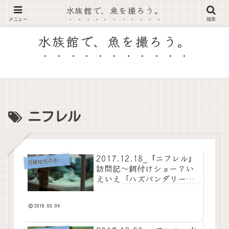
水族館で、魚を撮ろう。
RA's AquaPicture
メニュー
検索
水族館で、魚を撮ろう。
ニフレル
2017.12.18_『ニフレル』
近
畿地方の水族館
訪問記～餌付けショー？い
えいえ「ハズバンダリー・
トレーニング」！
2018.03.04