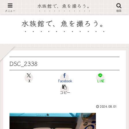
水族館で、魚を撮ろう。
RA's AquaPicture
メニュー
検索
水族館で、魚を撮ろう。
DSC_2338
X
Facebook
LINE
コピー
2024.08.01